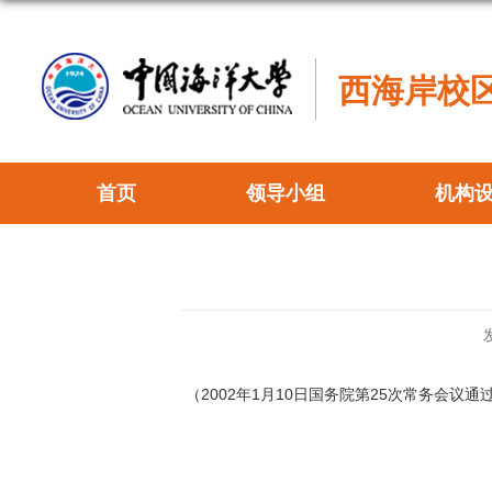
西海岸校
首页
领导小组
机构
2002
1
10
25
（
年
月
日国务院第
次常务会议通